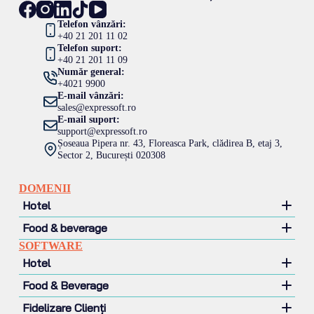
Telefon vânzări:
+40 21 201 11 02
Telefon suport:
+40 21 201 11 09
Număr general:
+4021 9900
E-mail vânzări:
sales@expressoft.ro
E-mail suport:
support@expressoft.ro
Șoseaua Pipera nr. 43, Floreasca Park, clădirea B, etaj 3,
Sector 2, București 020308
DOMENII
Hotel
Food & beverage
Hotel
SOFTWARE
Motel
Restaurant
Hotel
Pensiune
Pizzerie
Food & Beverage
Lant hotelier
Fast food
Management hotelier
Fidelizare Clienți
Contină și terase
Management venituri