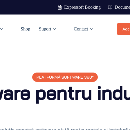
Expressoft Booking
Documen
Shop
Suport
Contact
Acce
PLATFORMĂ SOFTWARE 360°
ware pentru indu
soluția noastră software ajută restaurantele și hoteluri