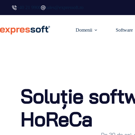
+40 21 9900
sales@expressoft.ro
Domenii
Software
Soluție soft
HoReCa
De 30 de ani, 