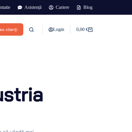
tatie
Asistență
Cariere
Blog
s clienți
Login
0,00
€
Coș
de
cumpărături
stria
le să vândă mai