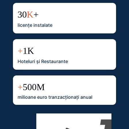
30
K
+
licențe instalate
+
1K
Hoteluri și Restaurante
+
500M
milioane euro tranzacționați anual