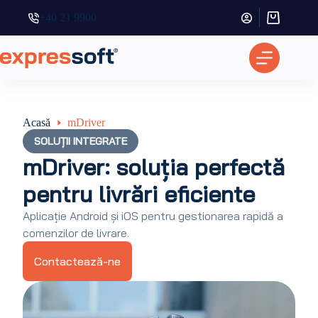
+40 21 9900
Coș
de
cumpărătur
Acasă
mDriver
SOLUȚII INTEGRATE
mDriver: soluția perfectă
pentru livrări eficiente
Aplicație Android și iOS pentru gestionarea rapidă a
comenzilor de livrare.
Contactează-ne