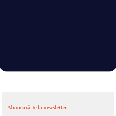
Adresă e-mail
Telefon
Sunt de acord cu
Termenii și Condițiile
de utilizare și am
citit
Politica de confidențialitate.
Trimite Mesaj
Abonează-te la newsletter