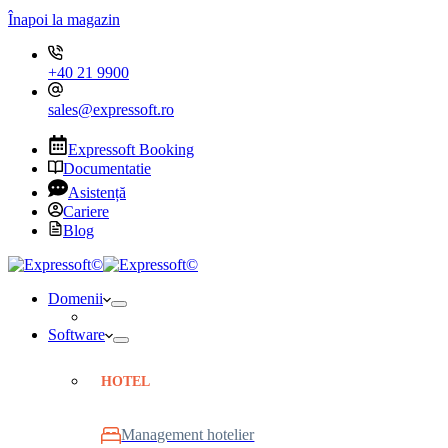
Înapoi la magazin
+40 21 9900
sales@expressoft.ro
Expressoft Booking
Documentatie
Asistență
Cariere
Blog
Domenii
Software
HOTEL
Management hotelier