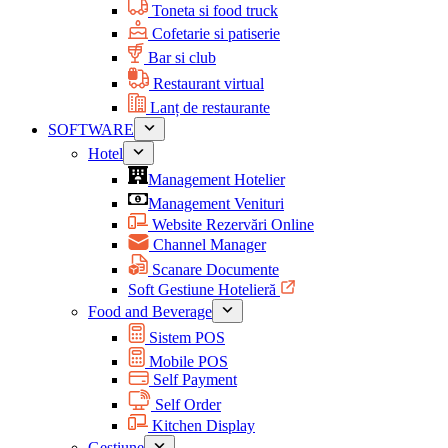
Toneta si food truck
Cofetarie si patiserie
Bar si club
Restaurant virtual
Lanț de restaurante
SOFTWARE
Hotel
Management Hotelier
Management Venituri
Website Rezervări Online
Channel Manager
Scanare Documente
Soft Gestiune Hotelieră
Food and Beverage
Sistem POS
Mobile POS
Self Payment
Self Order
Kitchen Display
Gestiune