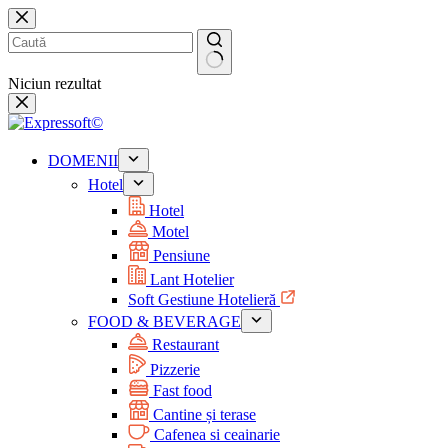
Niciun rezultat
DOMENII
Hotel
Hotel
Motel
Pensiune
Lant Hotelier
Soft Gestiune Hotelieră
FOOD & BEVERAGE
Restaurant
Pizzerie
Fast food
Cantine și terase
Cafenea si ceainarie