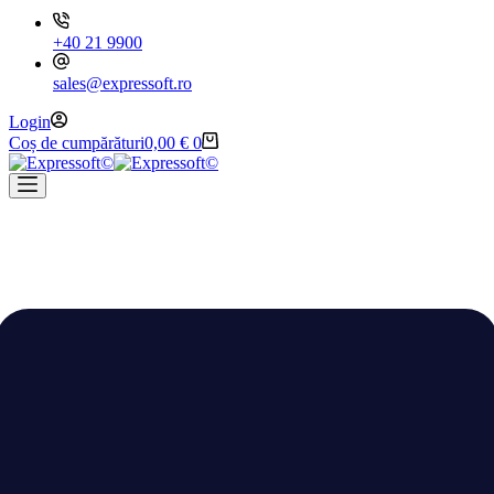
+40 21 9900
sales@expressoft.ro
Login
Coș de cumpărături
0,00
€
0