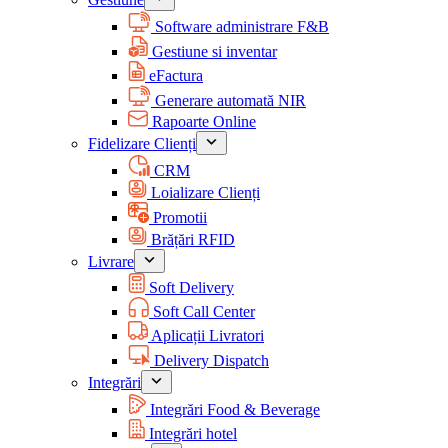
Software administrare F&B
Gestiune si inventar
eFactura
Generare automată NIR
Rapoarte Online
Fidelizare Clienți
CRM
Loializare Clienți
Promotii
Brățări RFID
Livrare
Soft Delivery
Soft Call Center
Aplicații Livratori
Delivery Dispatch
Integrări
Integrări Food & Beverage
Integrări hotel