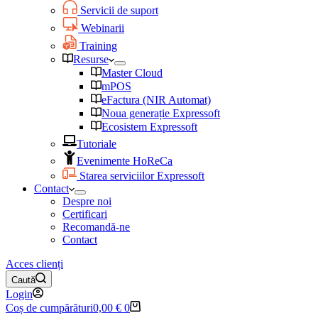
Servicii de suport
Webinarii
Training
Resurse
Master Cloud
mPOS
eFactura (NIR Automat)
Noua generație Expressoft
Ecosistem Expressoft
Tutoriale
Evenimente HoReCa
Starea serviciilor Expressoft
Contact
Despre noi
Certificari
Recomandă-ne
Contact
Acces clienți
Caută
Login
Coș de cumpărături
0,00
€
0