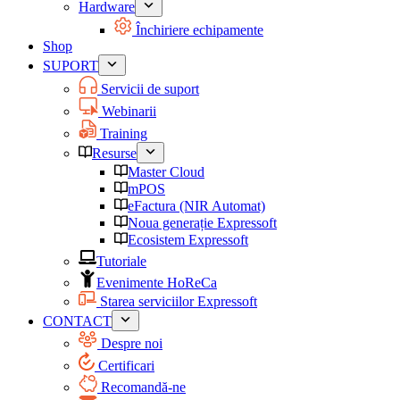
Hardware
Închiriere echipamente
Shop
SUPORT
Servicii de suport
Webinarii
Training
Resurse
Master Cloud
mPOS
eFactura (NIR Automat)
Noua generație Expressoft
Ecosistem Expressoft
Tutoriale
Evenimente HoReCa
Starea serviciilor Expressoft
CONTACT
Despre noi
Certificari
Recomandă-ne