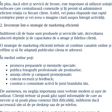
În plus, dacă oferi și servicii de livrare, este important să utilizezi soluții
software care centralizează comenzile și îți permit să administrezi
eficient relația cu fiecare client. Astfel, vei putea răspunde mai rapid
cerințelor pieței și vei avea o imagine clară asupra întregii activități.
2. Investește într-o strategie de marketing eficientă
Indiferent cât de bune sunt produsele și serviciile tale, dezvoltarea
afacerii depinde și de capacitatea de a atrage și fideliza clienți.
O strategie de marketing eficientă trebuie să combine canalele online și
offline și să fie adaptată publicului căruia te adresezi.
În mediul online poți:
promova preparatele și meniurile speciale;
publica fotografii profesionale ale produselor;
anunța oferte și campanii promoționale;
colecta recenzii și feedback;
construi o comunitate activă în jurul brandului tău.
De asemenea, nu neglija importanța unui website modern și ușor de
utilizat. Clienții trebuie să poată găsi rapid informațiile de care au
nevoie și să poată plasa comenzi fără dificultăți, indiferent dacă
accesează site-ul de pe desktop sau de pe telefon.