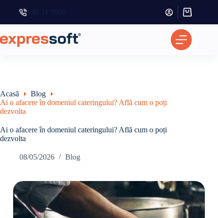
+40 21 9900
Coș
de
cumpărătur
Acasă
Blog
Ai o afacere în domeniul cateringului? Află cum o poți
dezvolta
Ai o afacere în domeniul cateringului? Află cum o poți
dezvolta
08/05/2026
Blog