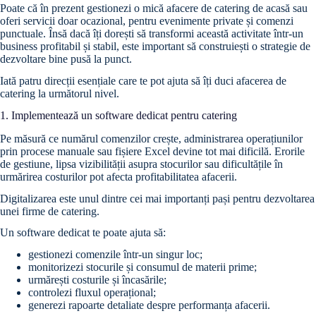
Poate că în prezent gestionezi o mică afacere de catering de acasă sau
oferi servicii doar ocazional, pentru evenimente private și comenzi
punctuale. Însă dacă îți dorești să transformi această activitate într-un
business profitabil și stabil, este important să construiești o strategie de
dezvoltare bine pusă la punct.
Iată patru direcții esențiale care te pot ajuta să îți duci afacerea de
catering la următorul nivel.
1. Implementează un software dedicat pentru catering
Pe măsură ce numărul comenzilor crește, administrarea operațiunilor
prin procese manuale sau fișiere Excel devine tot mai dificilă. Erorile
de gestiune, lipsa vizibilității asupra stocurilor sau dificultățile în
urmărirea costurilor pot afecta profitabilitatea afacerii.
Digitalizarea este unul dintre cei mai importanți pași pentru dezvoltarea
unei firme de catering.
Un software dedicat te poate ajuta să:
gestionezi comenzile într-un singur loc;
monitorizezi stocurile și consumul de materii prime;
urmărești costurile și încasările;
controlezi fluxul operațional;
generezi rapoarte detaliate despre performanța afacerii.