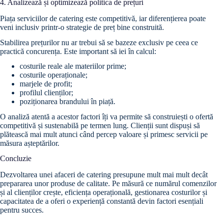
4. Analizează și optimizează politica de prețuri
Piața serviciilor de catering este competitivă, iar diferențierea poate
veni inclusiv printr-o strategie de preț bine construită.
Stabilirea prețurilor nu ar trebui să se bazeze exclusiv pe ceea ce
practică concurența. Este important să iei în calcul:
costurile reale ale materiilor prime;
costurile operaționale;
marjele de profit;
profilul clienților;
poziționarea brandului în piață.
O analiză atentă a acestor factori îți va permite să construiești o ofertă
competitivă și sustenabilă pe termen lung. Clienții sunt dispuși să
plătească mai mult atunci când percep valoare și primesc servicii pe
măsura așteptărilor.
Concluzie
Dezvoltarea unei afaceri de catering presupune mult mai mult decât
prepararea unor produse de calitate. Pe măsură ce numărul comenzilor
și al clienților crește, eficiența operațională, gestionarea costurilor și
capacitatea de a oferi o experiență constantă devin factori esențiali
pentru succes.