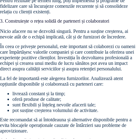
Pentru rezultate pe termen lung, poți implementa și programe de
fidelizare care să încurajeze comenzile recurente și să consolideze
relația cu clienții existenți.
3. Construiește o rețea solidă de parteneri și colaboratori
Nicio afacere nu se dezvoltă singură. Pentru a susține creșterea, ai
nevoie atât de o echipă implicată, cât și de furnizori de încredere.
În ceea ce privește personalul, este important să colaborezi cu oameni
care împărtășesc valorile companiei și care contribuie la oferirea unei
experiențe pozitive clienților. Investiția în dezvoltarea profesională a
echipei și crearea unui mediu de lucru sănătos pot avea un impact
direct asupra calității serviciilor și asupra retenției personalului.
La fel de importantă este alegerea furnizorilor. Analizează atent
opțiunile disponibile și colaborează cu parteneri care:
livrează constant și la timp;
oferă produse de calitate;
sunt flexibili și înțeleg nevoile afacerii tale;
pot susține creșterea volumului de activitate.
Este recomandat să ai întotdeauna și alternative disponibile pentru a
evita blocajele operaționale cauzate de întârzieri sau probleme de
aprovizionare.