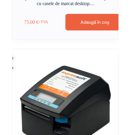
cu casele de marcat desktop…
Adaugă în coș
75,00
€
+TVA