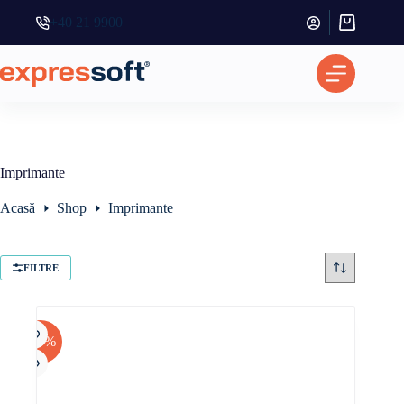
+40 21 9900
Coș
de
cumpărătur
Imprimante
Acasă
Shop
Imprimante
FILTRE
-30%