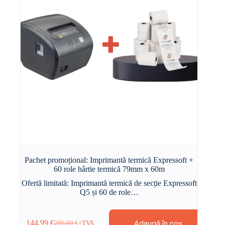
Pachet promoțional: Imprimantă termică Expressoft +
60 role hârtie termică 79mm x 60m
Ofertă limitată: Imprimantă termică de secție Expressoft
Q5 și 60 de role…
Adaugă în coș
144,99
€
206,80
€
+TVA