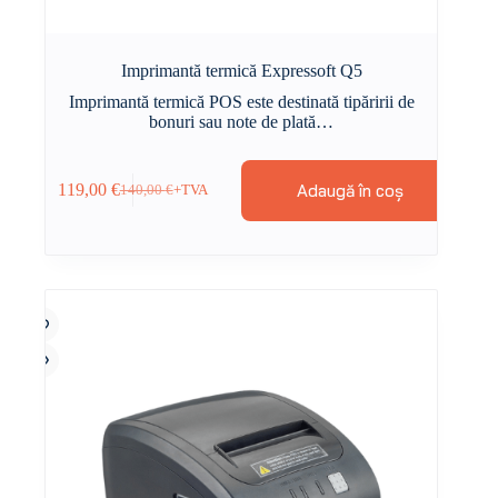
Imprimantă termică Expressoft Q5
Imprimantă termică POS este destinată tipăririi de
bonuri sau note de plată…
Adaugă în coș
119,00
€
140,00
€
+TVA
Prețul
Prețul
inițial
curent
a
este:
fost:
119,00 €.
140,00 €.