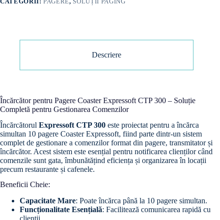
CATEGORII:
PAGERE
,
SOLUȚII PAGING
Descriere
Încărcător pentru Pagere Coaster Expressoft CTP 300 – Soluție
Completă pentru Gestionarea Comenzilor
Încărcătorul
Expressoft CTP 300
este proiectat pentru a încărca
simultan 10 pagere Coaster Expressoft, fiind parte dintr-un sistem
complet de gestionare a comenzilor format din pagere, transmitator și
încărcător. Acest sistem este esențial pentru notificarea clienților când
comenzile sunt gata, îmbunătățind eficiența și organizarea în locații
precum restaurante și cafenele.
Beneficii Cheie:
Capacitate Mare
: Poate încărca până la 10 pagere simultan.
Funcționalitate Esențială
: Facilitează comunicarea rapidă cu
clienții.