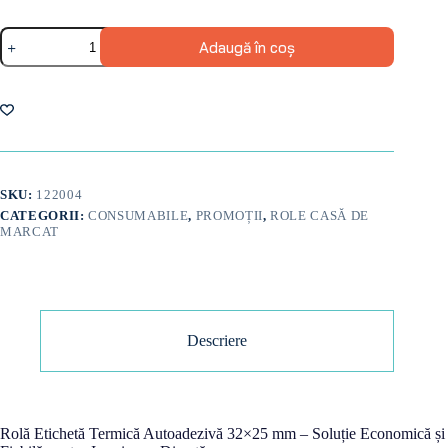
Cantitate
Adaugă în coș
Role
etichetă
termică
autoadezivă
32x25mm/2000
etichete
pe
rolă
SKU:
122004
CATEGORII:
CONSUMABILE
,
PROMOȚII
,
ROLE CASĂ DE
MARCAT
Descriere
Rolă Etichetă Termică Autoadezivă 32×25 mm – Soluție Economică și