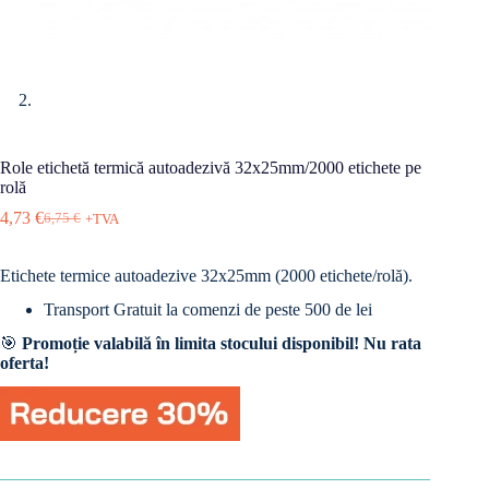
Role etichetă termică autoadezivă 32x25mm/2000 etichete pe
rolă
4,73
€
6,75
€
+TVA
Prețul
Prețul
inițial
curent
a
este:
Etichete termice autoadezive 32x25mm (2000 etichete/rolă).
fost:
4,73 €.
6,75 €.
Transport Gratuit la comenzi de peste 500 de lei
🎯
Promoție valabilă în limita stocului disponibil! Nu rata
oferta!