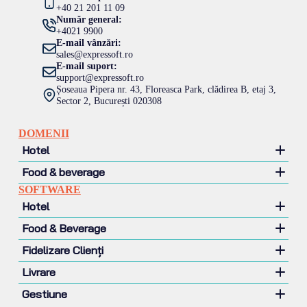
+40 21 201 11 09
Număr general:
+4021 9900
E-mail vânzări:
sales@expressoft.ro
E-mail suport:
support@expressoft.ro
Șoseaua Pipera nr. 43, Floreasca Park, clădirea B, etaj 3,
Sector 2, București 020308
DOMENII
Hotel
Food & beverage
Hotel
SOFTWARE
Motel
Restaurant
Hotel
Pensiune
Pizzerie
Food & Beverage
Lant hotelier
Fast food
Management hotelier
Fidelizare Clienți
Contină și terase
Management venituri
Sistem POS
Cafenea si ceainarie
Website Rezervări Online
Livrare
Mobile POS
CRM
Tonetă & Food Truck
Channel manager
Self Payment
Gestiune
Loializare clienți
Soft Delivery
Cofetarie si patiserie
Scanare documente