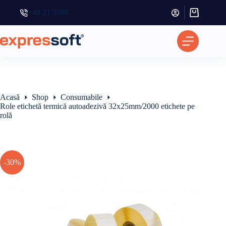
Prețul
Prețul
inițial
curent
+40 21 9900
Coș
a
este:
de
fost:
4,73 €.
cumpărătur
6,75 €.
Acasă
Shop
Consumabile
Role etichetă termică autoadezivă 32x25mm/2000 etichete pe
rolă
-30%