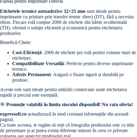
Fiabilă pentru Imprimare Directă
Etichetele termice autoadezive 32×25 mm
sunt ideale pentru
imprimante cu printare prin transfer termic direct (DT), fără a necesita
ribon. Fiecare rolă conține 2000 de etichete din hârtie ecothermală
(TH), oferind o soluție eficientă și economică pentru etichetarea
produselor.
Beneficii Cheie:
Cost-Eficiență
: 2000 de etichete per rolă pentru volume mari de
etichetare.
Compatibilitate Versatilă
: Perfecte pentru diverse imprimante
termice.
Adeziv Permanent
: Asigură o fixare sigură și durabilă pe
produse.
Aceste role sunt ideale pentru utilizări comerciale unde etichetarea
rapidă și precisă este esențială.
🎯
Promoție valabilă în limita stocului disponibil! Nu rata oferta!
expressoft.ro
actualizează în mod constant informațiile din această
pagină.
Cu toate acestea, te rugăm să reții că fotografia produsului este cu titlu
de prezentare și ar putea exista diferențe minore în ceea ce privește
culoarea sau aspectul produsului real.