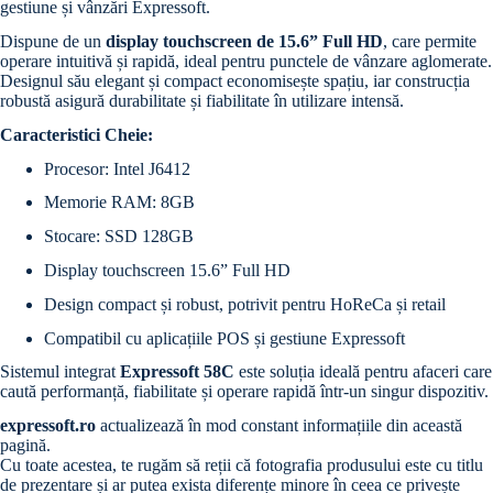
gestiune și vânzări Expressoft.
Dispune de un
display touchscreen de 15.6” Full HD
, care permite
operare intuitivă și rapidă, ideal pentru punctele de vânzare aglomerate.
Designul său elegant și compact economisește spațiu, iar construcția
robustă asigură durabilitate și fiabilitate în utilizare intensă.
Caracteristici Cheie:
Procesor: Intel J6412
Memorie RAM: 8GB
Stocare: SSD 128GB
Display touchscreen 15.6” Full HD
Design compact și robust, potrivit pentru HoReCa și retail
Compatibil cu aplicațiile POS și gestiune Expressoft
Sistemul integrat
Expressoft 58C
este soluția ideală pentru afaceri care
caută performanță, fiabilitate și operare rapidă într-un singur dispozitiv.
expressoft.ro
actualizează în mod constant informațiile din această
pagină.
Cu toate acestea, te rugăm să reții că fotografia produsului este cu titlu
de prezentare și ar putea exista diferențe minore în ceea ce privește