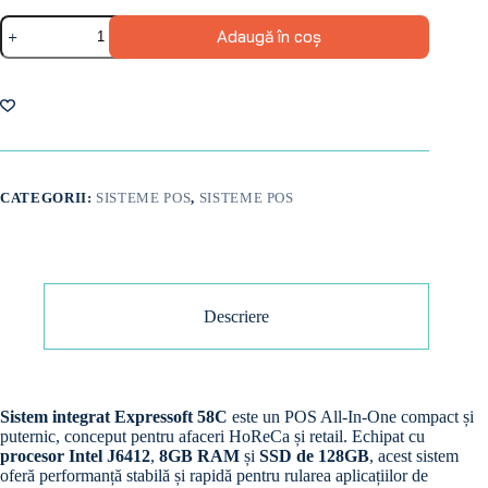
Cantitate
Adaugă în coș
Sistem
integrat
Expressoft
58C
-
J6412/8gb/128gb
CATEGORII:
SISTEME POS
,
SISTEME POS
Descriere
Sistem integrat Expressoft 58C
este un POS All-In-One compact și
puternic, conceput pentru afaceri HoReCa și retail. Echipat cu
procesor Intel J6412
,
8GB RAM
și
SSD de 128GB
, acest sistem
oferă performanță stabilă și rapidă pentru rularea aplicațiilor de