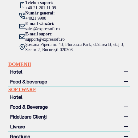
Telefon suport:
+40 21 201 11 09
Număr general:
+4021 9900
E-mail vânzări:
sales@expressoft.ro
E-mail suport:
support@expressoft.ro
Șoseaua Pipera nr. 43, Floreasca Park, clădirea B, etaj 3,
Sector 2, București 020308
DOMENII
Hotel
Food & beverage
Hotel
SOFTWARE
Motel
Restaurant
Hotel
Pensiune
Pizzerie
Food & Beverage
Lant hotelier
Fast food
Management hotelier
Fidelizare Clienți
Contină și terase
Management venituri
Sistem POS
Cafenea si ceainarie
Website Rezervări Online
Livrare
Mobile POS
CRM
Tonetă & Food Truck
Channel manager
Self Payment
Gestiune
Loializare clienți