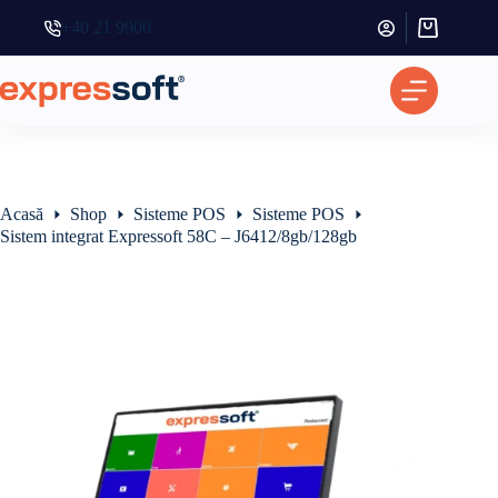
+40 21 9900
Coș
de
cumpărătur
Acasă
Shop
Sisteme POS
Sisteme POS
Sistem integrat Expressoft 58C – J6412/8gb/128gb