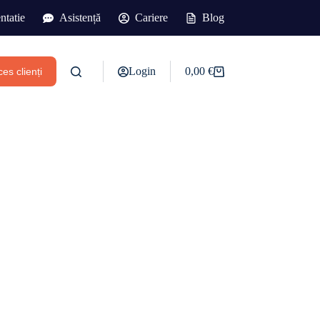
tatie
Asistență
Cariere
Blog
Login
0,00
€
es clienți
Coș
de
cumpărături