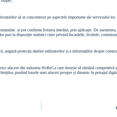
 risipei.
vratorilor să se concentreze pe aspectele importante ale serviciului lor, 
e comandate și pot confirma livrarea imediat, prin aplicație. De asemene
lor pun la dispoziție statistici clare privind încasările, livrările, comisionu
, asigură protecția datelor utilizatorilor și a informațiilor despre comenz
orice afacere din industria HoReCa care dorește să rămână competitivă și 
l clienților, punând bazele unei afaceri prosper și dinamic în peisajul d