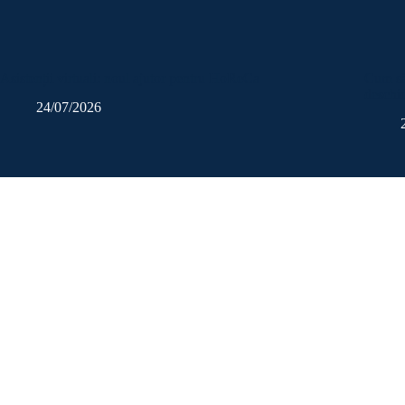
Asistenții virtuali: noul ajutor pentru HoReCa
Cum să
deschid
24/07/2026