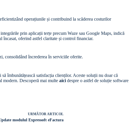
eficientizând operațiunile și contribuind la scăderea costurilor
a, integrările prin aplicații terțe precum Waze sau Google Maps, indică
l încasat, oferind astfel claritate și control financiar.
i, consolidând încrederea în serviciile oferite.
să îmbunătățească satisfacția clienților. Aceste soluții nu doar că
igital modern. Descoperă mai multe
aici
despre o astfel de soluție software
URMĂTOR
ARTICOL
Update modulul Expressoft eFactura