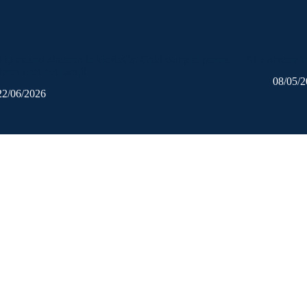
 îți extinzi afacerea în HoReCa: Ghid complet pentru
Ai o afacere î
erea unei noi locații
08/05/
22/06/2026