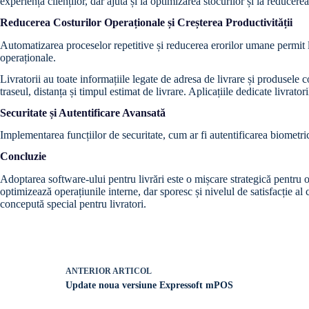
experiența clienților, dar ajută și la optimizarea stocurilor și la reducerea
Reducerea Costurilor Operaționale și Creșterea Productivității
Automatizarea proceselor repetitive și reducerea erorilor umane permit li
operaționale.
Livratorii au toate informațiile legate de adresa de livrare și produsel
traseul, distanța și timpul estimat de livrare. Aplicațiile dedicate livratori
Securitate și Autentificare Avansată
Implementarea funcțiilor de securitate, cum ar fi autentificarea biometrică
Concluzie
Adoptarea software-ului pentru livrări este o mișcare strategică pentru 
optimizează operațiunile interne, dar sporesc și nivelul de satisfacție a
concepută special pentru livratori.
ANTERIOR
ARTICOL
Update noua versiune Expressoft mPOS