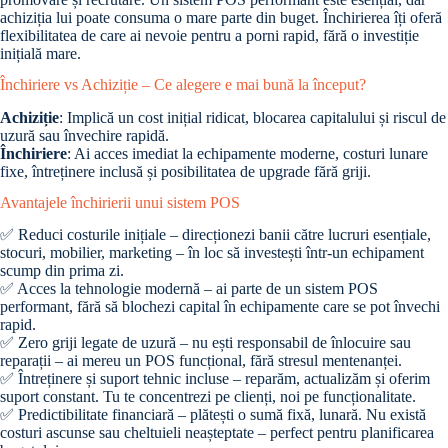
achiziția lui poate consuma o mare parte din buget. Închirierea îți oferă
flexibilitatea de care ai nevoie pentru a porni rapid, fără o investiție
inițială mare.
Închiriere vs Achiziție – Ce alegere e mai bună la început?
Achiziție
: Implică un cost inițial ridicat, blocarea capitalului și riscul de
uzură sau învechire rapidă.
Închiriere
: Ai acces imediat la echipamente moderne, costuri lunare
fixe, întreținere inclusă și posibilitatea de upgrade fără griji.
Avantajele închirierii unui sistem POS
✅ Reduci costurile inițiale – direcționezi banii către lucruri esențiale,
stocuri, mobilier, marketing – în loc să investești într-un echipament
scump din prima zi.
✅ Acces la tehnologie modernă – ai parte de un sistem POS
performant, fără să blochezi capital în echipamente care se pot învechi
rapid.
✅ Zero griji legate de uzură – nu ești responsabil de înlocuire sau
reparații – ai mereu un POS funcțional, fără stresul mentenanței.
✅ Întreținere și suport tehnic incluse – reparăm, actualizăm și oferim
suport constant. Tu te concentrezi pe clienți, noi pe funcționalitate.
✅ Predictibilitate financiară – plătești o sumă fixă, lunară. Nu există
costuri ascunse sau cheltuieli neașteptate – perfect pentru planificarea