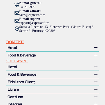
Număr general:
+4021 9900
E-mail vânzări:
sales@expressoft.ro
E-mail suport:
support@expressoft.ro
Șoseaua Pipera nr. 43, Floreasca Park, clădirea B, etaj 3,
Sector 2, București 020308
DOMENII
Hotel
Food & beverage
Hotel
SOFTWARE
Motel
Restaurant
Hotel
Pensiune
Pizzerie
Food & Beverage
Lant hotelier
Fast food
Management hotelier
Fidelizare Clienți
Contină și terase
Management venituri
Sistem POS
Cafenea si ceainarie
Website Rezervări Online
Livrare
Mobile POS
CRM
Tonetă & Food Truck
Channel manager
Self Payment
Gestiune
Loializare clienți
Soft Delivery
Cofetarie si patiserie
Scanare documente
Self Order
Promoții
Integrari