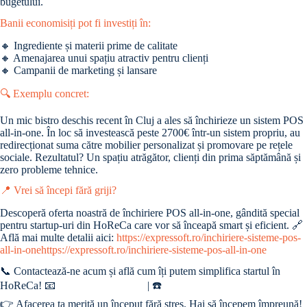
bugetului.
Banii economisiți pot fi investiți în:
🔸 Ingrediente și materii prime de calitate
🔸 Amenajarea unui spațiu atractiv pentru clienți
🔸 Campanii de marketing și lansare
🔍 Exemplu concret:
Un mic bistro deschis recent în Cluj a ales să închirieze un sistem POS
all-in-one. În loc să investească peste 2700€ într-un sistem propriu, au
redirecționat suma către mobilier personalizat și promovare pe rețele
sociale. Rezultatul? Un spațiu atrăgător, clienți din prima săptămână și
zero probleme tehnice.
📍 Vrei să începi fără griji?
Descoperă oferta noastră de închiriere POS all-in-one, gândită special
pentru startup-uri din HoReCa care vor să înceapă smart și eficient. 🔗
Află mai multe detalii aici:
https://expressoft.ro/inchiriere-sisteme-pos-
all-in-onehttps://expressoft.ro/inchiriere-sisteme-pos-all-in-one
📞 Contactează-ne acum și află cum îți putem simplifica startul în
HoReCa! 📧
sales@expressoft.ro
| ☎️
+40 21 9900
👉 Afacerea ta merită un început fără stres. Hai să începem împreună!