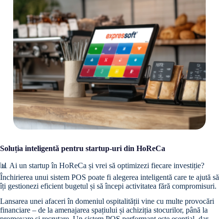
Soluția inteligentă pentru startup-uri din HoReCa
📊 Ai un startup în HoReCa și vrei să optimizezi fiecare investiție?
Închirierea unui sistem POS poate fi alegerea inteligentă care te ajută să
îți gestionezi eficient bugetul și să începi activitatea fără compromisuri.
Lansarea unei afaceri în domeniul ospitalității vine cu multe provocări
financiare – de la amenajarea spațiului și achiziția stocurilor, până la
promovare și recrutare. Un sistem POS performant este esențial, dar