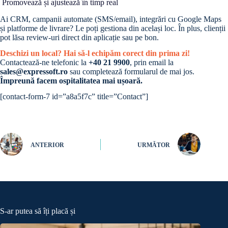
Promovează și ajustează în timp real
Ai CRM, campanii automate (SMS/email), integrări cu Google Maps
și platforme de livrare? Le poți gestiona din același loc. În plus, clienții
pot lăsa review-uri direct din aplicație sau pe bon.
Deschizi un local? Hai să-l echipăm corect din prima zi!
Contactează-ne telefonic la
+40 21 9900
, prin email la
sales@expressoft.ro
sau completează formularul de mai jos.
Împreună facem ospitalitatea mai ușoară.
[contact-form-7 id=”a8a5f7c” title=”Contact”]
ANTERIOR
URMĂTOR
S-ar putea să îți placă și