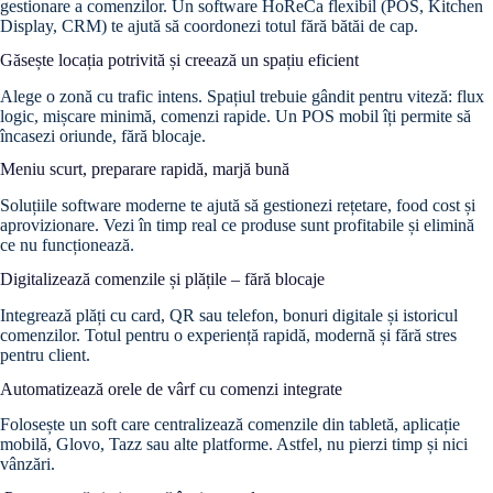
gestionare a comenzilor. Un software HoReCa flexibil (POS, Kitchen
Display, CRM) te ajută să coordonezi totul fără bătăi de cap.
Găsește locația potrivită și creează un spațiu eficient
Alege o zonă cu trafic intens. Spațiul trebuie gândit pentru viteză: flux
logic, mișcare minimă, comenzi rapide. Un POS mobil îți permite să
încasezi oriunde, fără blocaje.
Meniu scurt, preparare rapidă, marjă bună
Soluțiile software moderne te ajută să gestionezi rețetare, food cost și
aprovizionare. Vezi în timp real ce produse sunt profitabile și elimină
ce nu funcționează.
Digitalizează comenzile și plățile – fără blocaje
Integrează plăți cu card, QR sau telefon, bonuri digitale și istoricul
comenzilor. Totul pentru o experiență rapidă, modernă și fără stres
pentru client.
Automatizează orele de vârf cu comenzi integrate
Folosește un soft care centralizează comenzile din tabletă, aplicație
mobilă, Glovo, Tazz sau alte platforme. Astfel, nu pierzi timp și nici
vânzări.