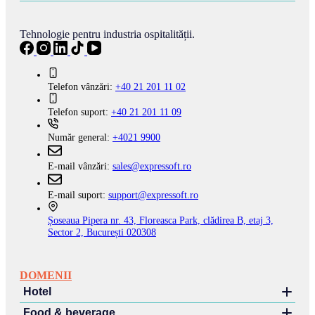
Tehnologie pentru industria ospitalității.
Telefon vânzări:
+40 21 201 11 02
Telefon suport:
+40 21 201 11 09
Număr general:
+4021 9900
E-mail vânzări:
sales@expressoft.ro
E-mail suport:
support@expressoft.ro
Șoseaua Pipera nr. 43, Floreasca Park, clădirea B, etaj 3,
Sector 2, București 020308
DOMENII
Hotel
Food & beverage