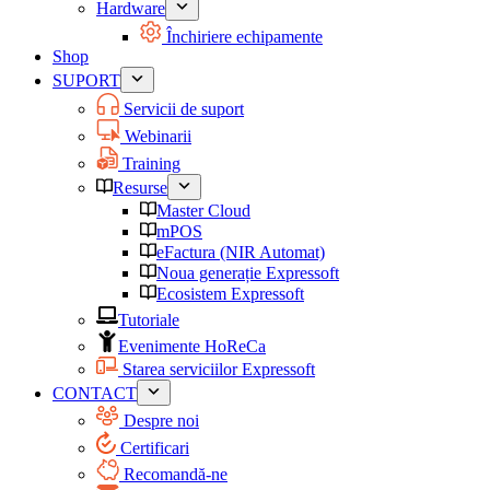
Hardware
Închiriere echipamente
Shop
SUPORT
Servicii de suport
Webinarii
Training
Resurse
Master Cloud
mPOS
eFactura (NIR Automat)
Noua generație Expressoft
Ecosistem Expressoft
Tutoriale
Evenimente HoReCa
Starea serviciilor Expressoft
CONTACT
Despre noi
Certificari
Recomandă-ne