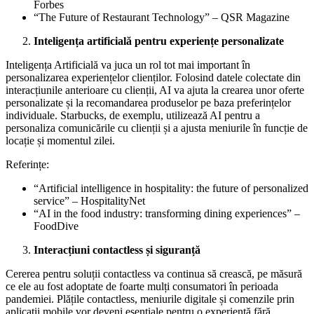
Forbes
“The Future of Restaurant Technology” – QSR Magazine
Inteligența artificială pentru experiențe personalizate
Inteligența Artificială va juca un rol tot mai important în
personalizarea experiențelor clienților. Folosind datele colectate din
interacțiunile anterioare cu clienții, AI va ajuta la crearea unor oferte
personalizate și la recomandarea produselor pe baza preferințelor
individuale. Starbucks, de exemplu, utilizează AI pentru a
personaliza comunicările cu clienții și a ajusta meniurile în funcție de
locație și momentul zilei.
Referințe:
“Artificial intelligence in hospitality: the future of personalized
service” – HospitalityNet
“AI in the food industry: transforming dining experiences” –
FoodDive
Interacțiuni contactless și siguranță
Cererea pentru soluții contactless va continua să crească, pe măsură
ce ele au fost adoptate de foarte mulți consumatori în perioada
pandemiei. Plățile contactless, meniurile digitale și comenzile prin
aplicații mobile vor deveni esențiale pentru o experiență fără