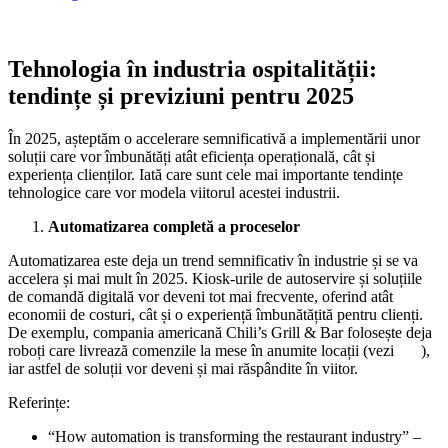
Tehnologia în industria ospitalității:
tendințe și previziuni pentru 2025
În 2025, așteptăm o accelerare semnificativă a implementării unor
soluții care vor îmbunătăți atât eficiența operațională, cât și
experiența clienților. Iată care sunt cele mai importante tendințe
tehnologice care vor modela viitorul acestei industrii.
Automatizarea completă a proceselor
Automatizarea este deja un trend semnificativ în industrie și se va
accelera și mai mult în 2025. Kiosk-urile de autoservire și soluțiile
de comandă digitală vor deveni tot mai frecvente, oferind atât
economii de costuri, cât și o experiență îmbunătățită pentru clienți.
De exemplu, compania americană Chili’s Grill & Bar folosește deja
roboți care livrează comenzile la mese în anumite locații (vezi
aici
),
iar astfel de soluții vor deveni și mai răspândite în viitor.
Referințe:
“How automation is transforming the restaurant industry” –