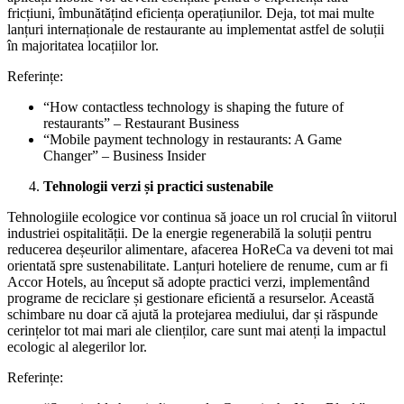
fricțiuni, îmbunătățind eficiența operațiunilor. Deja, tot mai multe
lanțuri internaționale de restaurante au implementat astfel de soluții
în majoritatea locațiilor lor.
Referințe:
“How contactless technology is shaping the future of
restaurants” – Restaurant Business
“Mobile payment technology in restaurants: A Game
Changer” – Business Insider
Tehnologii verzi și practici sustenabile
Tehnologiile ecologice vor continua să joace un rol crucial în viitorul
industriei ospitalității. De la energie regenerabilă la soluții pentru
reducerea deșeurilor alimentare, afacerea HoReCa va deveni tot mai
orientată spre sustenabilitate. Lanțuri hoteliere de renume, cum ar fi
Accor Hotels, au început să adopte practici verzi, implementând
programe de reciclare și gestionare eficientă a resurselor. Această
schimbare nu doar că ajută la protejarea mediului, dar și răspunde
cerințelor tot mai mari ale clienților, care sunt mai atenți la impactul
ecologic al alegerilor lor.
Referințe: