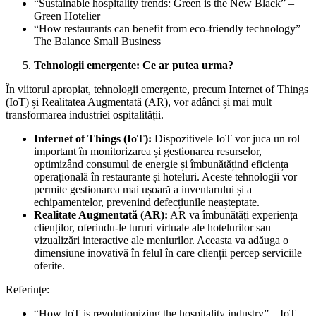
“Sustainable hospitality trends: Green is the New Black” –
Green Hotelier
“How restaurants can benefit from eco-friendly technology” –
The Balance Small Business
Tehnologii emergente: Ce ar putea urma?
În viitorul apropiat, tehnologii emergente, precum Internet of Things
(IoT) și Realitatea Augmentată (AR), vor adânci și mai mult
transformarea industriei ospitalității.
Internet of Things (IoT):
Dispozitivele IoT vor juca un rol
important în monitorizarea și gestionarea resurselor,
optimizând consumul de energie și îmbunătățind eficiența
operațională în restaurante și hoteluri. Aceste tehnologii vor
permite gestionarea mai ușoară a inventarului și a
echipamentelor, prevenind defecțiunile neașteptate.
Realitate Augmentată (AR):
AR va îmbunătăți experiența
clienților, oferindu-le tururi virtuale ale hotelurilor sau
vizualizări interactive ale meniurilor. Aceasta va adăuga o
dimensiune inovativă în felul în care clienții percep serviciile
oferite.
Referințe:
“How IoT is revolutionizing the hospitality industry” – IoT