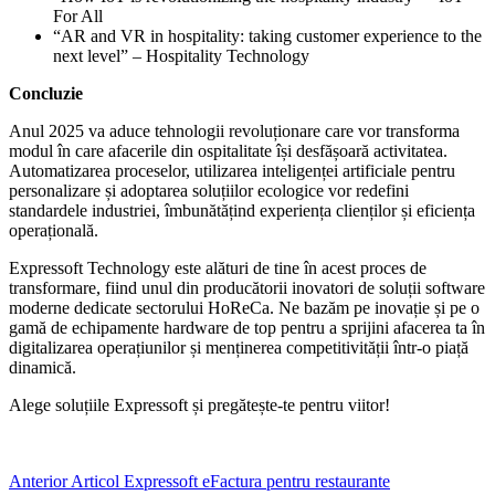
For All
“AR and VR in hospitality: taking customer experience to the
next level” – Hospitality Technology
Concluzie
Anul 2025 va aduce tehnologii revoluționare care vor transforma
modul în care afacerile din ospitalitate își desfășoară activitatea.
Automatizarea proceselor, utilizarea inteligenței artificiale pentru
personalizare și adoptarea soluțiilor ecologice vor redefini
standardele industriei, îmbunătățind experiența clienților și eficiența
operațională.
Expressoft Technology este alături de tine în acest proces de
transformare, fiind unul din producătorii inovatori de soluții software
moderne dedicate sectorului HoReCa. Ne bazăm pe inovație și pe o
gamă de echipamente hardware de top pentru a sprijini afacerea ta în
digitalizarea operațiunilor și menținerea competitivității într-o piață
dinamică.
Alege soluțiile Expressoft și pregătește-te pentru viitor!
Anterior
Articol
Expressoft eFactura pentru restaurante