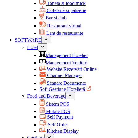
Toneta si food truck
Cofetarie si patiserie
Bar si club
Restaurant virtual
Lanț de restaurante
SOFTWARE
Hotel
Management Hotelier
Management Venituri
Website Rezervări Online
Channel Manager
Scanare Documente
Soft Gestiune Hotelieră
Food and Beverage
Sistem POS
Mobile POS
Self Payment
Self Order
Kitchen Display
Gestiune