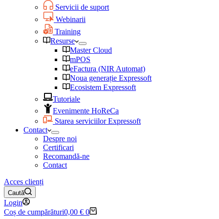
Servicii de suport
Webinarii
Training
Resurse
Master Cloud
mPOS
eFactura (NIR Automat)
Noua generație Expressoft
Ecosistem Expressoft
Tutoriale
Evenimente HoReCa
Starea serviciilor Expressoft
Contact
Despre noi
Certificari
Recomandă-ne
Contact
Acces clienți
Caută
Login
Coș de cumpărături
0,00
€
0