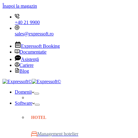
Înapoi la magazin
+40 21 9900
sales@expressoft.ro
Expressoft Booking
Documentatie
Asistență
Cariere
Blog
Domenii
Software
HOTEL
Management hotelier