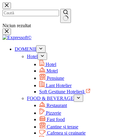
Niciun rezultat
DOMENII
Hotel
Hotel
Motel
Pensiune
Lant Hotelier
Soft Gestiune Hotelieră
FOOD & BEVERAGE
Restaurant
Pizzerie
Fast food
Cantine și terase
Cafenea si ceainarie