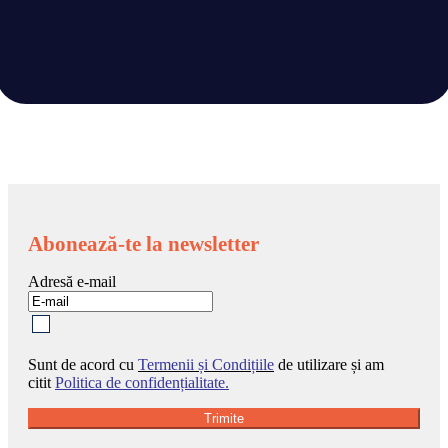
Sunt de acord cu
Termenii și Condițiile
de utilizare și am
citit
Politica de confidențialitate.
Trimite Mesaj
Abonează-te la newsletter
Adresă e-mail
Sunt de acord cu
Termenii și Condițiile
de utilizare și am
citit
Politica de confidențialitate.
Trimite