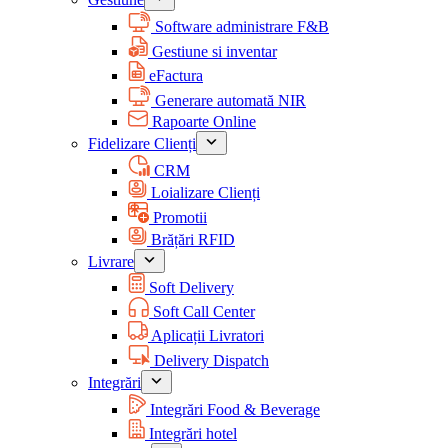
Software administrare F&B
Gestiune si inventar
eFactura
Generare automată NIR
Rapoarte Online
Fidelizare Clienți
CRM
Loializare Clienți
Promotii
Brățări RFID
Livrare
Soft Delivery
Soft Call Center
Aplicații Livratori
Delivery Dispatch
Integrări
Integrări Food & Beverage
Integrări hotel