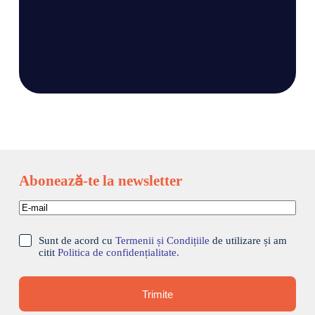
Sunt de acord cu
Termenii și Condițiile
de
utilizare și am citit
Politica de confidențialitate.
Trimite Mesaj
Abonează-te la newsletter
Sunt de acord cu
Termenii și Condițiile
de utilizare și am
citit
Politica de confidențialitate.
Trimite