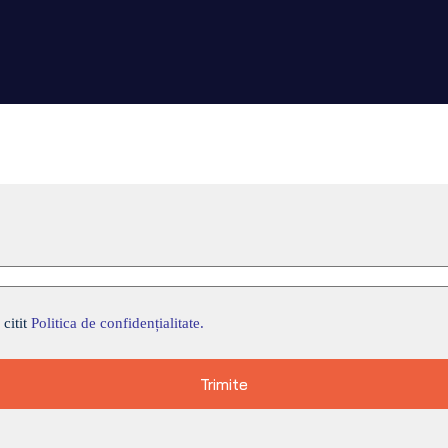
e și am citit
Politica de confidențialitate.
 citit
Politica de confidențialitate.
Trimite