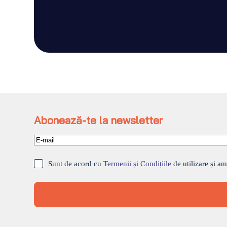
Sunt de acord cu
Termenii și Condițiile
de utilizar
Trimite Mesaj
Abonează-te la newsletter
Sunt de acord cu
Termenii și Condițiile
de utilizare și am