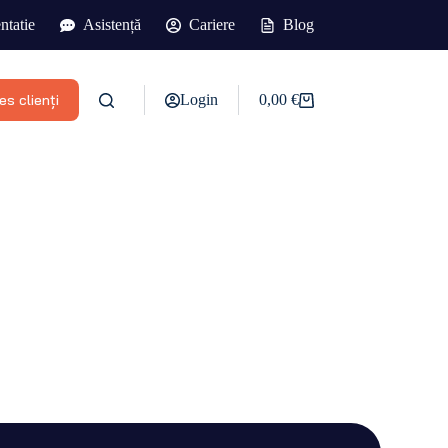
tatie
Asistență
Cariere
Blog
s clienți
Login
0,00
€
Coș
de
cumpărături