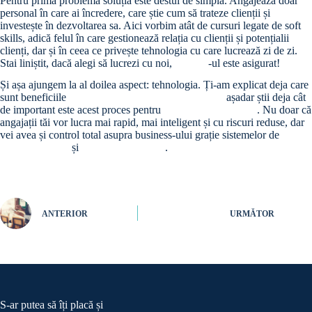
Pentru prima problemă soluția este destul de simplă. Angajează doar
personal în care ai încredere, care știe cum să trateze clienții și
investește în dezvoltarea sa. Aici vorbim atât de cursuri legate de soft
skills, adică felul în care gestionează relația cu clienții și potențialii
clienți, dar și în ceea ce privește tehnologia cu care lucrează zi de zi.
Stai liniștit, dacă alegi să lucrezi cu noi,
training
-ul este asigurat!
Și așa ajungem la al doilea aspect: tehnologia. Ți-am explicat deja care
sunt beneficiile
digitalizării afacerii tale în HoReCa
așadar știi deja cât
de important este acest proces pentru
administrarea afacerii
. Nu doar că
angajații tăi vor lucra mai rapid, mai inteligent și cu riscuri reduse, dar
vei avea și control total asupra business-ului grație sistemelor de
raportare online
și
gestiune și inventar
.
ANTERIOR
URMĂTOR
S-ar putea să îți placă și