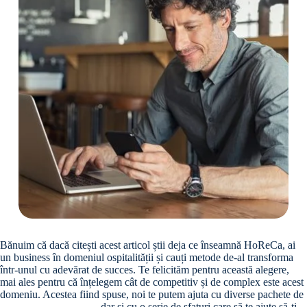
Bănuim că dacă citești acest articol știi deja ce înseamnă HoReCa, ai
un business în domeniul ospitalității și cauți metode de-al transforma
într-unul cu adevărat de succes. Te felicităm pentru această alegere,
mai ales pentru că înțelegem cât de competitiv și de complex este acest
domeniu. Acestea fiind spuse, noi te putem ajuta cu diverse pachete de
echipamente HoReCa
, dar și cu o serie de sfaturi care să te ajute să-ți