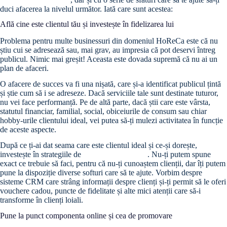
duci afacerea la nivelul următor. Iată care sunt acestea:
Află cine este clientul tău și investește în fidelizarea lui
Problema pentru multe businessuri din domeniul HoReCa este că nu
știu cui se adresează sau, mai grav, au impresia că pot deservi întreg
publicul. Nimic mai greșit! Aceasta este dovada supremă că nu ai un
plan de afaceri.
O afacere de succes va fi una nișată, care și-a identificat publicul țintă
și știe cum să i se adreseze. Dacă serviciile tale sunt destinate tuturor,
nu vei face performanță. Pe de altă parte, dacă știi care este vârsta,
statutul financiar, familial, social, obiceiurile de consum sau chiar
hobby-urile clientului ideal, vei putea să-ți mulezi activitatea în funcție
de aceste aspecte.
După ce ți-ai dat seama care este clientul ideal și ce-și dorește,
investește în strategiile de
fidelizare a clienților
. Nu-ți putem spune
exact ce trebuie să faci, pentru că nu-ți cunoaștem clienții, dar îți putem
pune la dispoziție diverse softuri care să te ajute. Vorbim despre
sisteme CRM care strâng informații despre clienți și-ți permit să le oferi
vouchere cadou, puncte de fidelitate și alte mici atenții care să-i
transforme în clienți loiali.
Pune la punct componenta online și cea de promovare