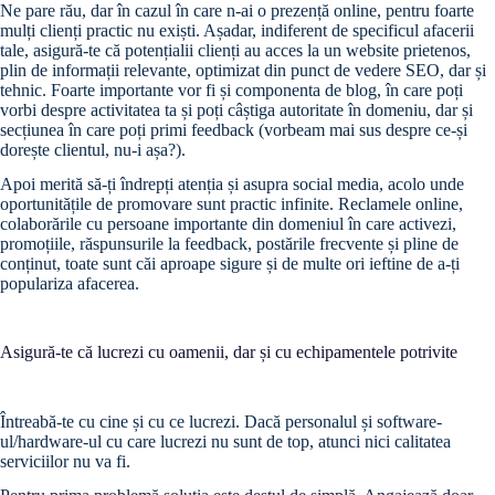
Ne pare rău, dar în cazul în care n-ai o prezență online, pentru foarte
mulți clienți practic nu exiști. Așadar, indiferent de specificul afacerii
tale, asigură-te că potențialii clienți au acces la un website prietenos,
plin de informații relevante, optimizat din punct de vedere SEO, dar și
tehnic. Foarte importante vor fi și componenta de blog, în care poți
vorbi despre activitatea ta și poți câștiga autoritate în domeniu, dar și
secțiunea în care poți primi feedback (vorbeam mai sus despre ce-și
dorește clientul, nu-i așa?).
Apoi merită să-ți îndrepți atenția și asupra social media, acolo unde
oportunitățile de promovare sunt practic infinite. Reclamele online,
colaborările cu persoane importante din domeniul în care activezi,
promoțiile, răspunsurile la feedback, postările frecvente și pline de
conținut, toate sunt căi aproape sigure și de multe ori ieftine de a-ți
populariza afacerea.
Asigură-te că lucrezi cu oamenii, dar și cu echipamentele potrivite
Întreabă-te cu cine și cu ce lucrezi. Dacă personalul și software-
ul/hardware-ul cu care lucrezi nu sunt de top, atunci nici calitatea
serviciilor nu va fi.